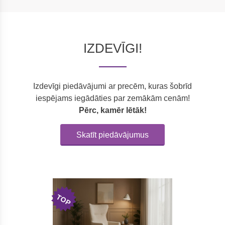
IZDEVĪGI!
Izdevīgi piedāvājumi ar precēm, kuras šobrīd
iespējams iegādāties par zemākām cenām!
Pērc, kamēr lētāk!
Skatīt piedāvājumus
TOP