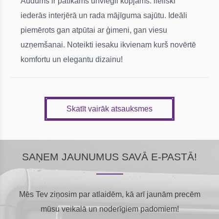
Audums ir patīkams unviegli kopjams. lieliski
iederās interjērā un rada mājīguma sajūtu. Ideāli
piemērots gan atpūtai ar ģimeni, gan viesu
uzņemšanai. Noteikti iesaku ikvienam kurš novērtē
komfortu un elegantu dizainu!
Skatīt vairāk atsauksmes
SAŅEM JAUNUMUS SAVĀ E-PASTĀ!
Mēs Tev ziņosim par atlaidēm, kā arī jaunām precēm
mūsu veikalā un noderīgiem padomiem!