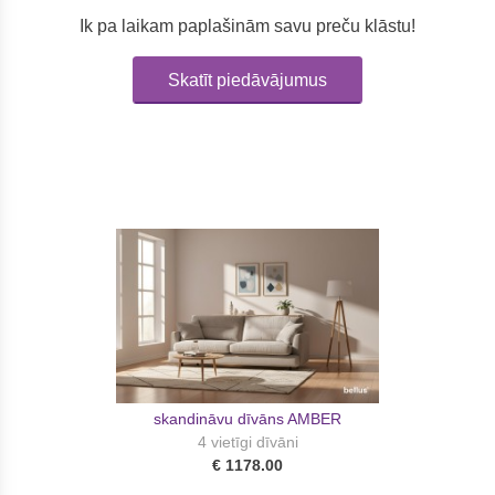
Ik pa laikam paplašinām savu preču klāstu!
Skatīt piedāvājumus
skandināvu dīvāns AMBER
4 vietīgi dīvāni
€ 1178.00