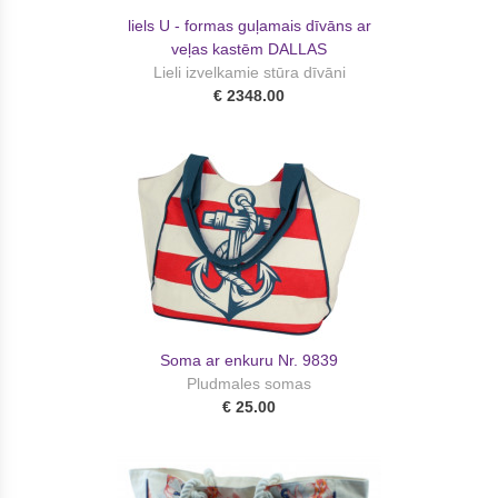
liels U - formas guļamais dīvāns ar
veļas kastēm DALLAS
Lieli izvelkamie stūra dīvāni
€ 2348.00
Soma ar enkuru Nr. 9839
Pludmales somas
€ 25.00