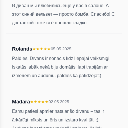
В диван мы влюбились ещё у вас в салоне. А
этот синий вельвет — просто бомба. Спасибо! С
доставкой тоже всё прошло гладко.
Rolands
★
★
★
★
★
05.05.2025
Paldies. Dīvāns ir nonācis līdz liepājai veiksmīgi.
Iskatās labāk nekā biju domājis. labi trapijām ar
izmēriem un audumu. paldies ka palīdzējāt:)
Madara
★
★
★
★
★
02.05.2025
Esmu patiesi apmierināta ar šo dīvānu – tas ir
ārkārtīgi mīksts un ērts un izstaro kvalitāti :).