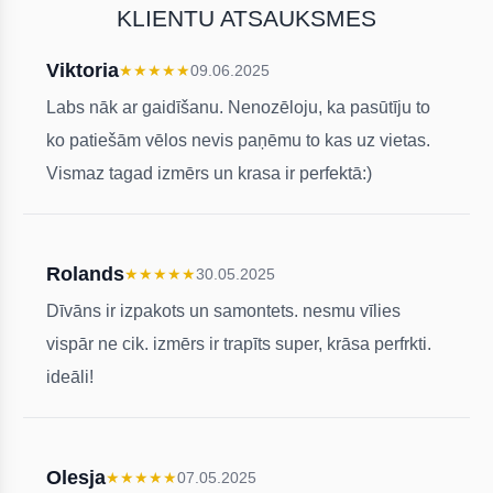
KLIENTU ATSAUKSMES
Viktoria
★
★
★
★
★
09.06.2025
Labs nāk ar gaidīšanu. Nenozēloju, ka pasūtīju to
ko patiešām vēlos nevis paņēmu to kas uz vietas.
Vismaz tagad izmērs un krasa ir perfektā:)
Rolands
★
★
★
★
★
30.05.2025
Dīvāns ir izpakots un samontets. nesmu vīlies
vispār ne cik. izmērs ir trapīts super, krāsa perfrkti.
ideāli!
Olesja
★
★
★
★
★
07.05.2025