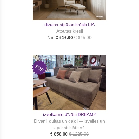
dizaina atpūtas krēsls LIA
Atpūtas krēsli
No
€ 516.00
€ 645.00
TOP
izvelkamie dīvāni DREAMY
Dīvāni, gultas un galdi — izvēlies un
apskati klātienē
€ 858.00
€ 1225.00