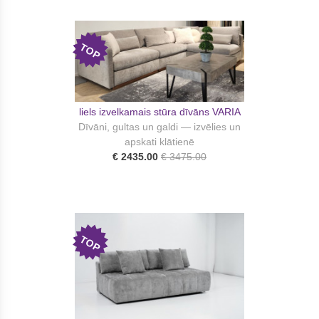
TOP
liels izvelkamais stūra dīvāns VARIA
Dīvāni, gultas un galdi — izvēlies un
apskati klātienē
€ 2435.00
€ 3475.00
TOP