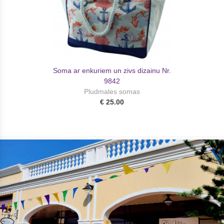
Soma ar enkuriem un zivs dizainu Nr.
9842
Pludmales somas
€ 25.00