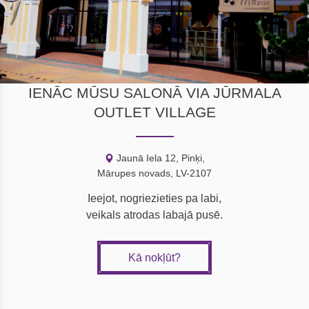
IENĀC MŪSU SALONĀ VIA JŪRMALA
OUTLET VILLAGE
Jaunā Iela 12, Pinķi,
Mārupes novads, LV-2107
Ieejot, nogriezieties pa labi,
veikals atrodas labajā pusē.
Kā nokļūt?