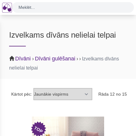
Meklēt...
Izvelkams dīvāns nelielai telpai
Dīvāni
Dīvāni gulēšanai
›
›
›
Izvelkams dīvāns
nelielai telpai
Kārtot pēc:
Rāda 12 no 15
TOP