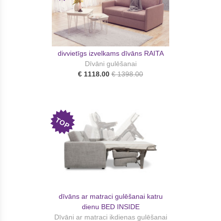
divvietīgs izvelkams dīvāns RAITA
Dīvāni gulēšanai
€ 1118.00
€ 1398.00
TOP
dīvāns ar matraci gulēšanai katru
dienu BED INSIDE
Dīvāni ar matraci ikdienas gulēšanai