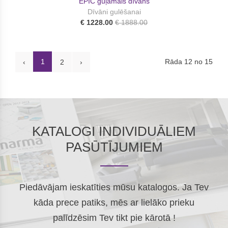
EPIC guļamais dīvāns
Dīvāni gulēšanai
€ 1228.00
€ 1888.00
1
Rāda 12 no 15
‹
2
›
KATALOGI INDIVIDUĀLIEM
PASŪTĪJUMIEM
Piedāvājam ieskatīties mūsu katalogos. Ja Tev
kāda prece patiks, mēs ar lielāko prieku
palīdzēsim Tev tikt pie kārotā !