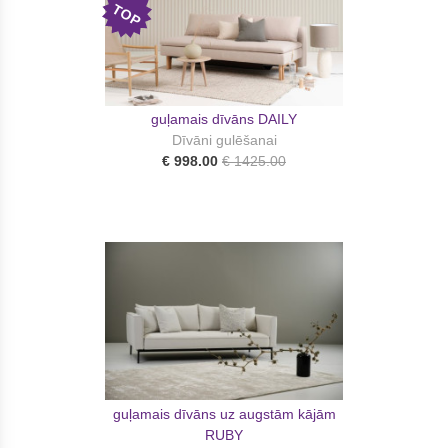
TOP
guļamais dīvāns DAILY
Dīvāni gulēšanai
€ 998.00
€ 1425.00
guļamais dīvāns uz augstām kājām
RUBY