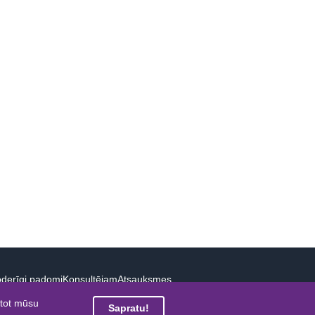
derīgi padomi
Konsultējam
Atsauksmes
etot mūsu
Sapratu!