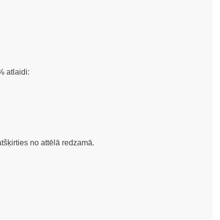
 atlaidi:
atšķirties no attēlā redzamā.