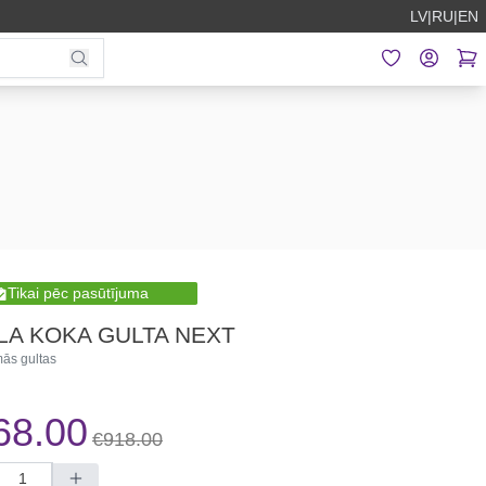
LV
|
RU
|
EN
Tikai pēc pasūtījuma
LA KOKA GULTA NEXT
ās gultas
68.00
€918.00