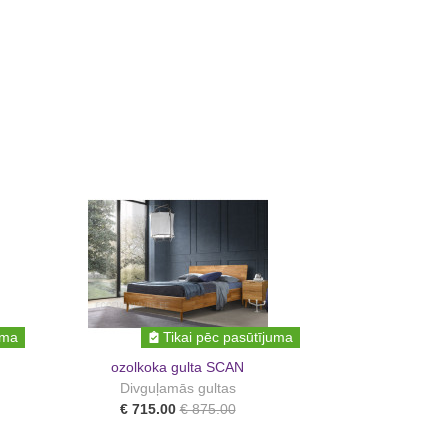
uma
Tikai pēc pasūtījuma
ozolkoka gulta SCAN
Divguļamās gultas
€ 715.00
€ 875.00