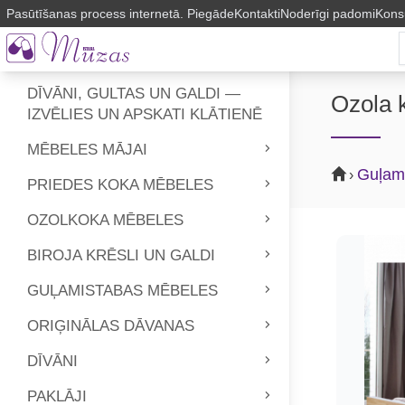
Pasūtīšanas process internetā. Piegāde
Kontakti
Noderīgi padomi
Kons
DĪVĀNI, GULTAS UN GALDI —
Ozola 
IZVĒLIES UN APSKATI KLĀTIENĒ
MĒBELES MĀJAI
Guļam
›
PRIEDES KOKA MĒBELES
OZOLKOKA MĒBELES
BIROJA KRĒSLI UN GALDI
GUĻAMISTABAS MĒBELES
ORIĢINĀLAS DĀVANAS
DĪVĀNI
PAKLĀJI