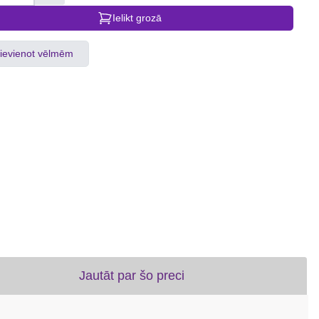
Ielikt grozā
ievienot vēlmēm
Jautāt par šo preci