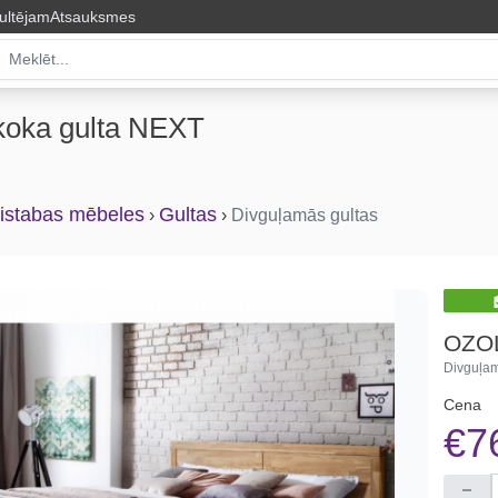
ultējam
Atsauksmes
koka gulta NEXT
istabas mēbeles
Gultas
›
›
Divguļamās gultas
OZO
Divguļam
Cena
€7