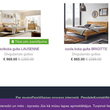
Tikai pēc pasūtījuma
zolkoka gulta LAUSENNE
ozola koka gulta BRIGITTE
Divguļamās gultas
Divguļamās gultas
€ 968.00
€ 1255.00
€ 865.00
€ 1088.00
Par mums
Pasūtīšanas process internetā. Piegāde
Kontakti
No
ieredzi un mēs - izprastu Jūs kā mūsu lapas apmeklētājus. Turpinot li
© 2026