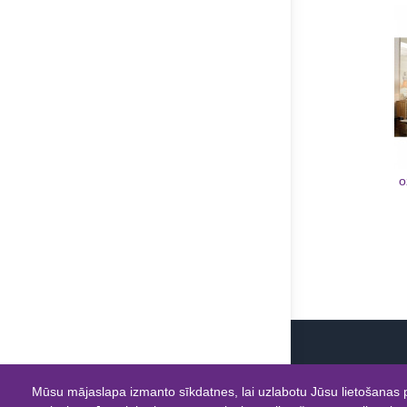
o
Mūsu mājaslapa izmanto sīkdatnes, lai uzlabotu Jūsu lietošanas p