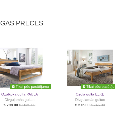
ĪGĀS PRECES
Tikai pēc pasūtījuma
Tikai pēc pasūtīj
Ozolkoka gulta PAULA
Ozola gulta ELKE
Divguļamās gultas
Divguļamās gultas
€ 798.00
€ 1035.00
€ 575.00
€ 745.00