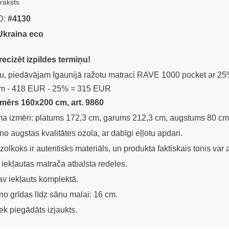
raksts
D:
#4130
Ukraina eco
cizēt izpildes termiņu!
tu, piedāvājam Igaunijā ražotu matraci RAVE 1000 pocket ar 25%
m - 418 EUR - 25% = 315 EUR
zmērs 160x200 cm, art. 9860
ma izmēri: platums 172,3 cm, garums 212,3 cm, augstums 80 cm
no augstas kvalitātes ozola, ar dabīgi eļļotu apdari.
olkoks ir autentisks materiāls, un produkta faktiskais tonis var 
iekļautas matrača atbalsta redeles.
av iekļauts komplektā.
o grīdas līdz sānu malai: 16 cm.
ek piegādāts izjaukts.