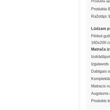
Produkta ap
Produkta I
Ražotājs:
Lūdzam pre
Pērkot gul
160x200 c
Matrača i
Izstrādāju
Izgatavots 
Dabīgais oz
Komplektā 
Matracis n
Augstums n
Produkts ti