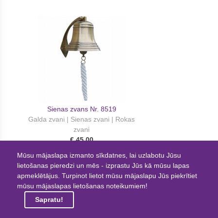
Sienas zvans Nr. 8519
Galda zvani | Sienas zvani | Rokas
zvani
€ 45.00
Mūsu mājaslapa izmanto sīkdatnes, lai uzlabotu Jūsu
lietošanas pieredzi un mēs - izprastu Jūs kā mūsu lapas
apmeklētājus. Turpinot lietot mūsu mājaslapu Jūs piekrītiet
mūsu mājaslapas lietošanas noteikumiem!
Sapratu!