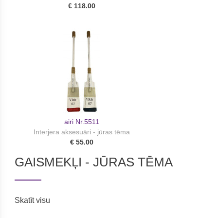
€ 118.00
airi Nr.5511
Interjera aksesuāri - jūras tēma
€ 55.00
GAISMEKĻI - JŪRAS TĒMA
Skatīt visu