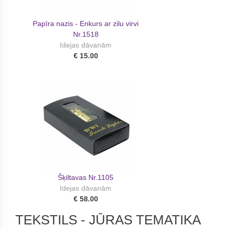
Papīra nazis - Enkurs ar zilu virvi
Nr.1518
Idejas dāvanām
€ 15.00
Šķiltavas Nr.1105
Idejas dāvanām
€ 58.00
TEKSTILS - JŪRAS TEMATIKA