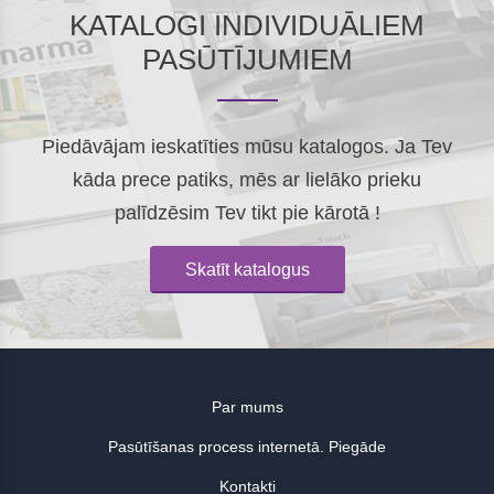
KATALOGI INDIVIDUĀLIEM
PASŪTĪJUMIEM
Piedāvājam ieskatīties mūsu katalogos. Ja Tev
kāda prece patiks, mēs ar lielāko prieku
palīdzēsim Tev tikt pie kārotā !
Skatīt katalogus
Par mums
Pasūtīšanas process internetā. Piegāde
Kontakti