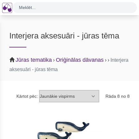
Meklēt...
Interjera aksesuāri - jūras tēma
Jūras tematika
Oriģinālas dāvanas
›
›
›
Interjera
aksesuāri - jūras tēma
Kārtot pēc:
Rāda 8 no 8