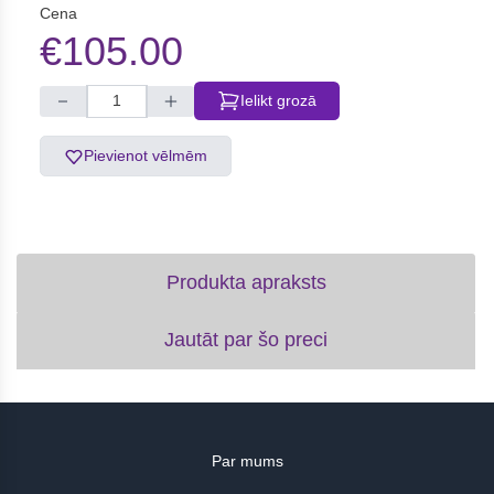
Cena
€105.00
Ielikt grozā
Pievienot vēlmēm
Produkta apraksts
Jautāt par šo preci
Par mums