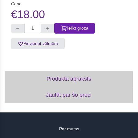
Cena
€18.00
Ielikt grozā
Pievienot vēlmēm
Produkta apraksts
Jautāt par šo preci
Par mums