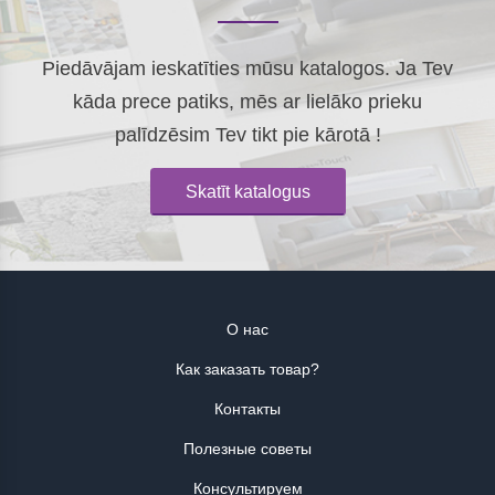
Piedāvājam ieskatīties mūsu katalogos. Ja Tev
kāda prece patiks, mēs ar lielāko prieku
palīdzēsim Tev tikt pie kārotā !
Skatīt katalogus
О нас
Как заказать товар?
Контакты
Полезные советы
Консультируем