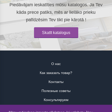
Piedāvājam ieskatīties mūsu katalogos. Ja Tev
kāda prece patiks, mēs ar lielāko prieku
palīdzēsim Tev tikt pie kārotā !
Skatīt katalogus
О нас
Как заказать товар?
Контакты
Полезные советы
Консультируем
Atsauksmes