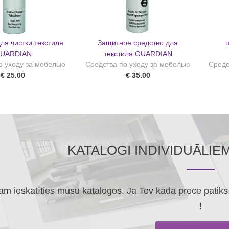
ля чистки текстиля
Защитное средство для
UARDIAN
текстиля GUARDIAN
о уходу за мебелью
Средства по уходу за мебелью
Средс
€ 25.00
€ 35.00
KATALOGI INDIVIDUĀLIE
m ieskatīties mūsu katalogos. Ja Tev kāda prece patiks, 
!