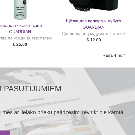
Щётка для велюра и нубука
пена для чистки ткани
GUARDIAN
GUARDIAN
Средства по уходу за текстилем
тва по уходу за текстилем
€ 12.00
€ 25.00
Rāda 4 no 4
M PASŪTĪJUMIEM
mēs ar lielāko prieku palīdzēsim Tev tikt pie kārotā