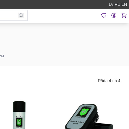
LV
|
RU
|
EN
ем
Rāda 4 no 4