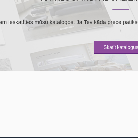
m ieskatīties mūsu katalogos. Ja Tev kāda prece patiks, 
!
Skatīt katalogu