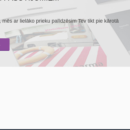
mēs ar lielāko prieku palīdzēsim Tev tikt pie kārotā
s