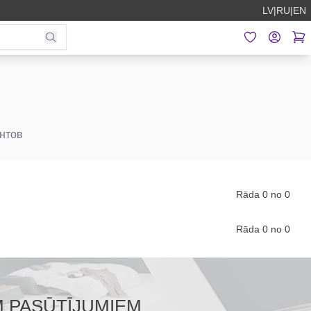
LV
|
RU
|
EN
нтов
Rāda 0 no 0
Rāda 0 no 0
M PASŪTĪJUMIEM