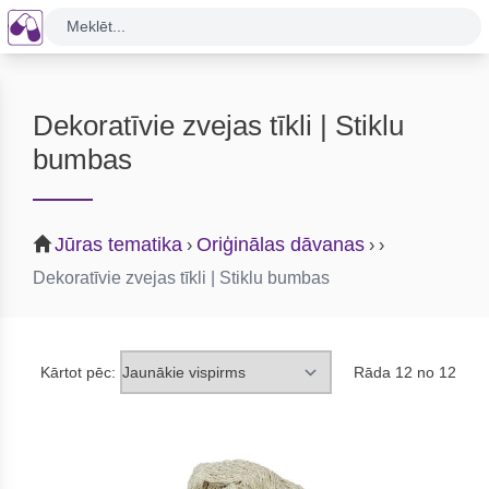
Meklēt...
Dekoratīvie zvejas tīkli | Stiklu
bumbas
Jūras tematika
Oriģinālas dāvanas
›
›
›
Dekoratīvie zvejas tīkli | Stiklu bumbas
Kārtot pēc:
Rāda 12 no 12