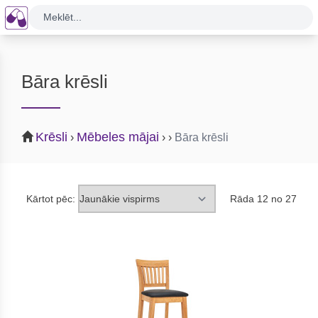
Meklēt...
Bāra krēsli
Krēsli
Mēbeles mājai
›
›
›
Bāra krēsli
Kārtot pēc:
Rāda 12 no 27