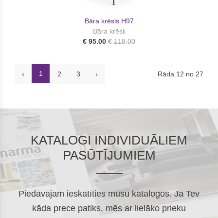
Bāra krēsls H97
Bāra krēsli
€ 95.00
€ 118.00
1
Rāda 12 no 27
‹
2
3
›
KATALOGI INDIVIDUĀLIEM
PASŪTĪJUMIEM
Piedāvājam ieskatīties mūsu katalogos. Ja Tev
kāda prece patiks, mēs ar lielāko prieku