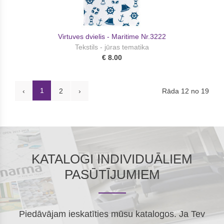
Virtuves dvielis - Maritime Nr.3222
Tekstils - jūras tematika
€ 8.00
1
Rāda 12 no 19
‹
2
›
KATALOGI INDIVIDUĀLIEM
PASŪTĪJUMIEM
Piedāvājam ieskatīties mūsu katalogos. Ja Tev