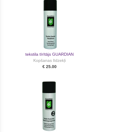
tekstila tīrītājs GUARDIAN
Kopšanas līdzekļi
€ 25.00