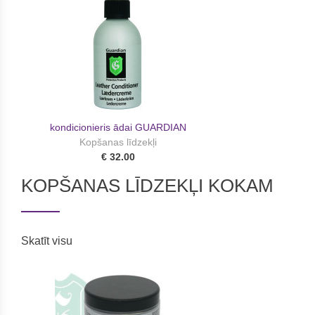
kondicionieris ādai GUARDIAN
Kopšanas līdzekļi
€ 32.00
KOPŠANAS LĪDZEKĻI KOKAM
Skatīt visu