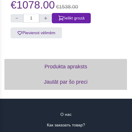
€1078.00
€1538.00
Ielikt grozā
Pievienot vēlmēm
Produkta apraksts
Jautāt par šo preci
О нас
Как заказать товар?