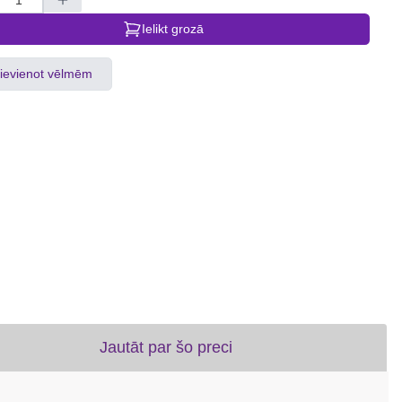
Ielikt grozā
ievienot vēlmēm
Jautāt par šo preci