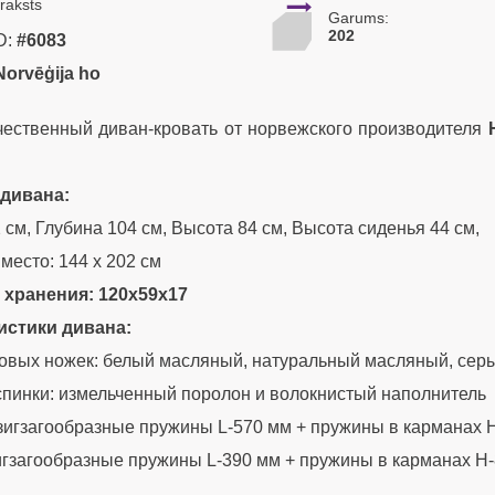
raksts
Garums:
202
D:
#6083
Norvēģija ho
ественный диван-кровать от норвежского производителя
дивана:
 см, Глубина 104 см, Высота 84 см, Высота сиденья 44 см,
место: 144 x 202 см
 хранения: 120x59x17
истики дивана:
овых ножек: белый масляный, натуральный масляный, серы
пинки: измельченный поролон и волокнистый наполнитель
зигзагообразные пружины L-570 мм + пружины в карманах H
игзагообразные пружины L-390 мм + пружины в карманах H-