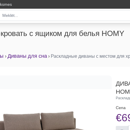
uksmes
-кровать с ящиком для белья HOMY
ны
Диваны для сна
›
›
Раскладные диваны с местом для х
ДИВ
HOM
Расклад
Cena
€6