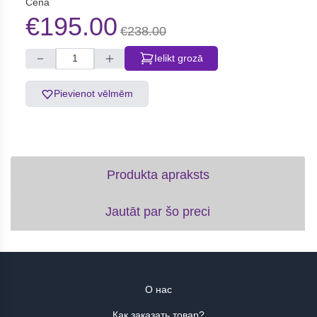
Cena
€195.00
€238.00
Ielikt grozā
Pievienot vēlmēm
Produkta apraksts
Jautāt par šo preci
О нас
Как заказать товар?