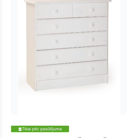
Tikai pēc pasūtījuma