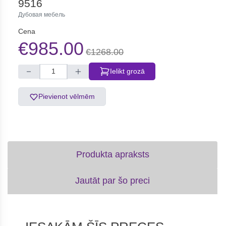
9516
Дубовая мебель
Cena
€985.00
€1268.00
Ielikt grozā
Pievienot vēlmēm
Produkta apraksts
Jautāt par šo preci