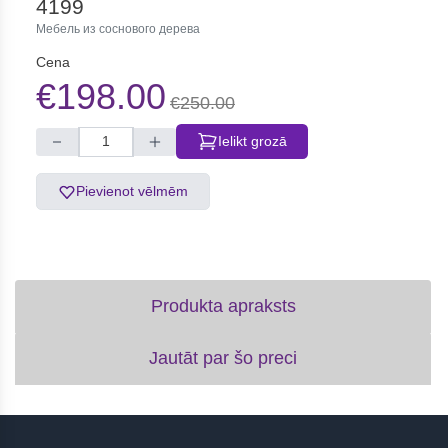
4199
Мебель из соснового дерева
Cena
€198.00
€250.00
Ielikt grozā
Pievienot vēlmēm
Produkta apraksts
Jautāt par šo preci