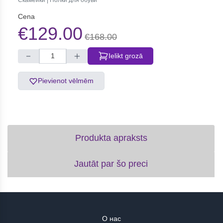
Скамейки | Полки для обуви
Cena
€129.00
€168.00
Ielikt grozā
Pievienot vēlmēm
Produkta apraksts
Jautāt par šo preci
О нас