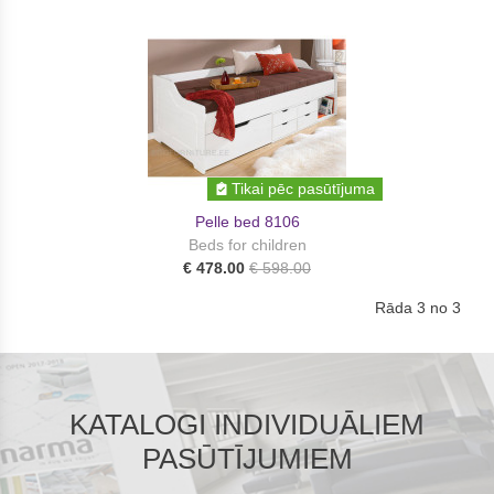
Tikai pēc pasūtījuma
Pelle bed 8106
Beds for children
€ 478.00
€ 598.00
Rāda 3 no 3
KATALOGI INDIVIDUĀLIEM
PASŪTĪJUMIEM