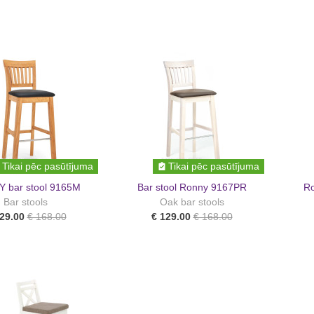
Tikai pēc pasūtījuma
Tikai pēc pasūtījuma
 bar stool 9165M
Bar stool Ronny 9167PR
Ro
Bar stools
Oak bar stools
29.00
€ 168.00
€ 129.00
€ 168.00