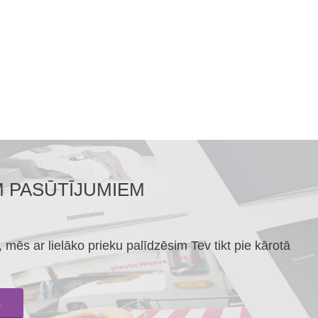
M PASŪTĪJUMIEM
mēs ar lielāko prieku palīdzēsim Tev tikt pie kārotā
s