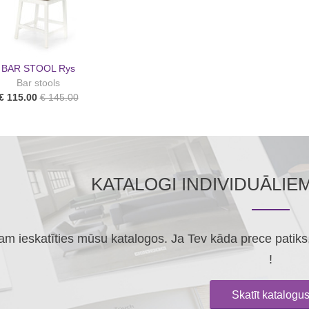
BAR STOOL Rys
Bar stools
€ 115.00
€ 145.00
KATALOGI INDIVIDUĀLIE
m ieskatīties mūsu katalogos. Ja Tev kāda prece patiks, 
!
Skatīt katalogu