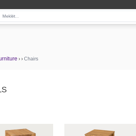
rniture
›
›
Chairs
LS