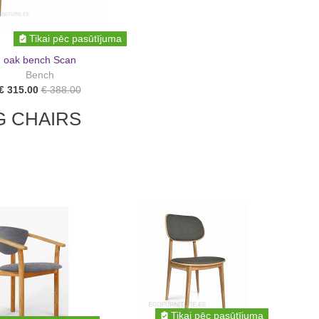
Tikai pēc pasūtījuma
oak bench Scan
Bench
€ 315.00
€ 388.00
G CHAIRS
Tikai pēc pasūtījuma