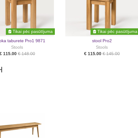
Tikai pēc pasūtījuma
Tikai pēc pasūtījuma
oka taburete Pro1 9871
stool Pro2
Stools
Stools
€ 115.00
€ 148.00
€ 115.00
€ 145.00
H