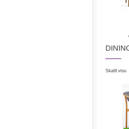
DININ
Skatīt visu