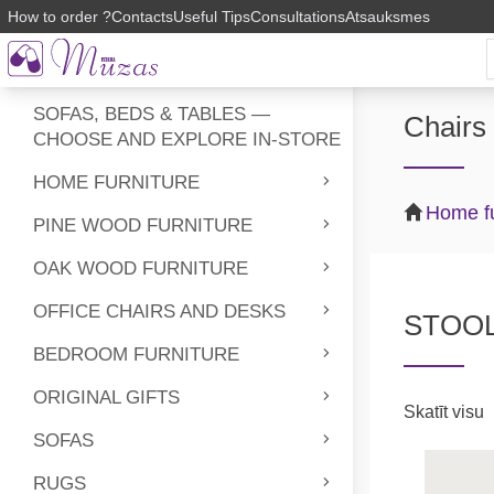
How to order ?
Contacts
Useful Tips
Consultations
Atsauksmes
SOFAS, BEDS & TABLES —
Chairs
CHOOSE AND EXPLORE IN-STORE
HOME FURNITURE
Home fu
PINE WOOD FURNITURE
OAK WOOD FURNITURE
OFFICE CHAIRS AND DESKS
STOO
BEDROOM FURNITURE
ORIGINAL GIFTS
Skatīt visu
SOFAS
RUGS