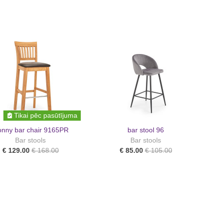
Tikai pēc pasūtījuma
nny bar chair 9165PR
bar stool 96
Bar stools
Bar stools
€ 129.00
€ 168.00
€ 85.00
€ 105.00