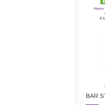
Aleksis 
€ 1
BAR S