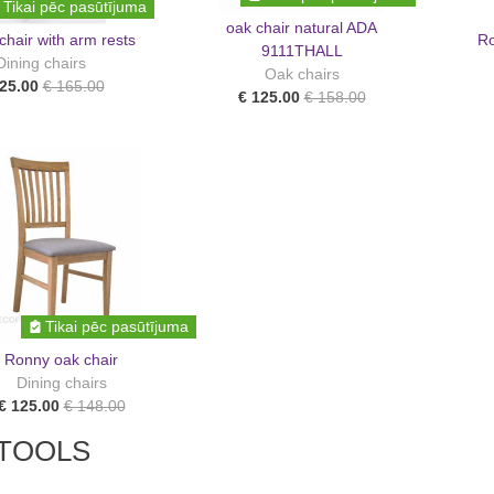
Tikai pēc pasūtījuma
oak chair natural ADA
chair with arm rests
Ro
9111THALL
Dining chairs
Oak chairs
25.00
€ 165.00
€ 125.00
€ 158.00
Tikai pēc pasūtījuma
Ronny oak chair
Dining chairs
€ 125.00
€ 148.00
TOOLS