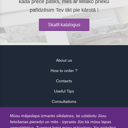
kāda prece patiks, mēs ar lielāko prieku
palīdzēsim Tev tikt pie kārotā !
Skatīt katalogus
About us
How to order ?
Contacts
Useful Tips
Consultations
Atsauksmes
Mūsu mājaslapa izmanto sīkdatnes, lai uzlabotu Jūsu
lietošanas pieredzi un mēs - izprastu Jūs kā mūsu lapas
© 2026
apmeklētājus. Turpinot lietot mūsu mājaslapu Jūs piekrītiet