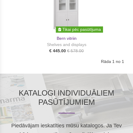
Tikai pēc pasūtījuma
Bern vitriin
Shelves and displays
€ 445.00
€ 578.00
Rāda 1 no 1
KATALOGI INDIVIDUĀLIEM
PASŪTĪJUMIEM
Piedāvājam ieskatīties mūsu katalogos. Ja Tev