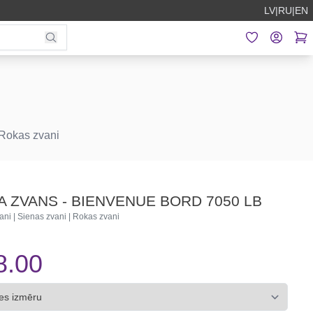
LV
|
RU
|
EN
 Rokas zvani
 ZVANS - BIENVENUE BORD 7050 LB
ani | Sienas zvani | Rokas zvani
8.00