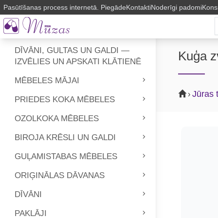
Pasūtīšanas process internetā. Piegāde
Kontakti
Noderīgi padomi
Kons
DĪVĀNI, GULTAS UN GALDI —
Kuģa z
IZVĒLIES UN APSKATI KLĀTIENĒ
MĒBELES MĀJAI
Jūras 
›
PRIEDES KOKA MĒBELES
OZOLKOKA MĒBELES
BIROJA KRĒSLI UN GALDI
GUĻAMISTABAS MĒBELES
ORIĢINĀLAS DĀVANAS
DĪVĀNI
PAKLĀJI