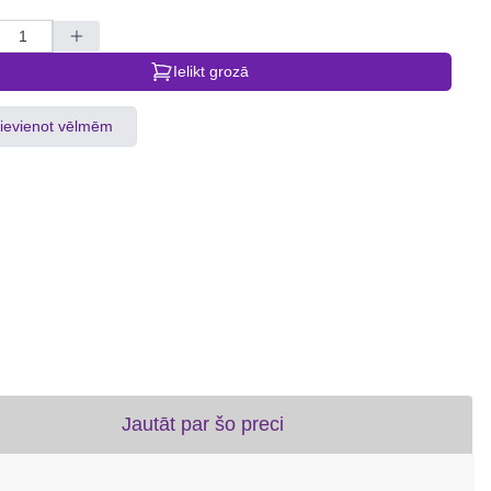
Ielikt grozā
ievienot vēlmēm
Jautāt par šo preci