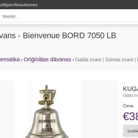
ultējam
Atsauksmes
vans - Bienvenue BORD 7050 LB
tematika
Oriģinālas dāvanas
›
›
Galda zvani | Sienas zvani |
KUĢA
Galda zv
Cena
€3