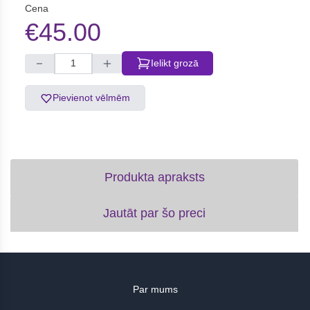
Cena
€45.00
Ielikt grozā
Pievienot vēlmēm
Produkta apraksts
Jautāt par šo preci
Par mums