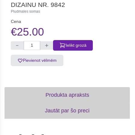
DIZAINU NR. 9842
Pludmales somas
Cena
€25.00
Ielikt grozā
Pievienot vēlmēm
Produkta apraksts
Jautāt par šo preci