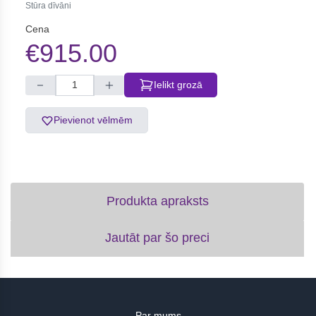
Stūra dīvāni
Cena
€915.00
Ielikt grozā
Pievienot vēlmēm
Produkta apraksts
Jautāt par šo preci
Par mums