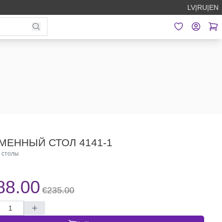
LV
|
RU
|
EN
МЕННЫЙ СТОЛ 4141-1
 столы
88.00
€235.00