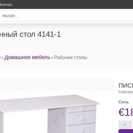
uksmes
ный стол 4141-1
ы
Домашняя мебель
›
›
Рабочие столы
ПИС
Рабочие
Cena
€1