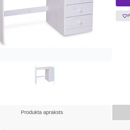
P
Produkta apraksts