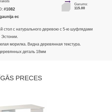
raksts
Garums:
115.00
D:
#1082
Igaunija ec
 стол с натурального деревою с 5-ю шуфлядами
 Эстонии.
белая морилка. Видна деревянная текстура.
деревянных деталь 18мм
ĪGĀS PRECES