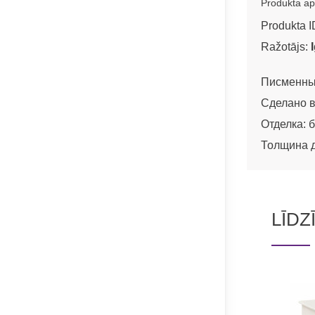
Produkta ap
Produkta I
Ražotājs:
Писменный
Сделано в
Отделка: 
Толщина 
LĪDZ