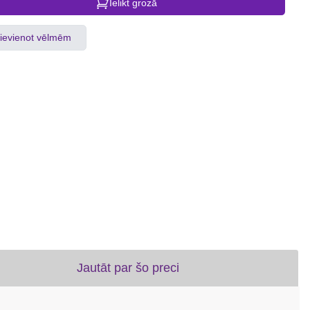
Ielikt grozā
ievienot vēlmēm
Jautāt par šo preci