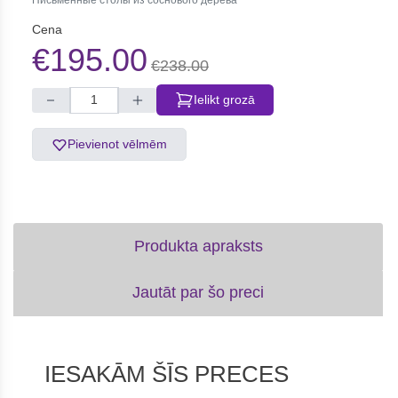
Письменные столы из соснового дерева
Cena
€195.00
€238.00
Ielikt grozā
Pievienot vēlmēm
Produkta apraksts
Jautāt par šo preci
IESAKĀM ŠĪS PRECES